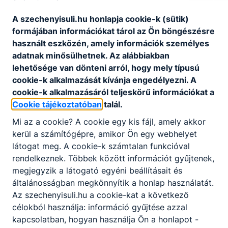
Kecskeméti Szakképzési Centrum
A szechenyisuli.hu honlapja cookie-k (sütik)
6000 Kecskemét, Bibó István utca 1.
formájában információkat tárol az Ön böngészésre
Fenntartó: Kulturális és Innovációs Minisztérium
használt eszközén, amely információk személyes
adatnak minősülhetnek. Az alábbiakban
lehetősége van dönteni arról, hogy mely típusú
cookie-k alkalmazását kívánja engedélyezni. A
cookie-k alkalmazásáról teljeskörű információkat a
Cookie tájékoztatóban
talál.
Mi az a cookie? A cookie egy kis fájl, amely akkor
Partnereink
kerül a számítógépre, amikor Ön egy webhelyet
látogat meg. A cookie-k számtalan funkcióval
rendelkeznek. Többek között információt gyűjtenek,
megjegyzik a látogató egyéni beállításait és
általánosságban megkönnyítik a honlap használatát.
Az szechenyisuli.hu a cookie-kat a következő
célokból használja: információ gyűjtése azzal
kapcsolatban, hogyan használja Ön a honlapot -