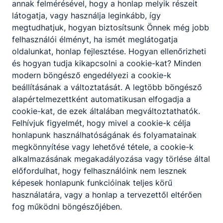
annak felmérésével, hogy a honlap melyik részeit
látogatja, vagy használja leginkább, így
megtudhatjuk, hogyan biztosítsunk Önnek még jobb
felhasználói élményt, ha ismét meglátogatja
oldalunkat, honlap fejlesztése. Hogyan ellenőrizheti
és hogyan tudja kikapcsolni a cookie-kat? Minden
modern böngésző engedélyezi a cookie-k
beállításának a változtatását. A legtöbb böngésző
alapértelmezettként automatikusan elfogadja a
cookie-kat, de ezek általában megváltoztathatók.
Felhívjuk figyelmét, hogy mivel a cookie-k célja
honlapunk használhatóságának és folyamatainak
megkönnyítése vagy lehetővé tétele, a cookie-k
alkalmazásának megakadályozása vagy törlése által
előfordulhat, hogy felhasználóink nem lesznek
Kecskeméti SZC Széchenyi István
képesek honlapunk funkcióinak teljes körű
Technikum
használatára, vagy a honlap a tervezettől eltérően
fog működni böngészőjében.
6000 Kecskemét Nyíri út 32