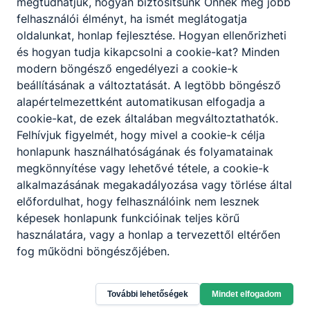
megtudhatjuk, hogyan biztosítsunk Önnek még jobb
felhasználói élményt, ha ismét meglátogatja
oldalunkat, honlap fejlesztése. Hogyan ellenőrizheti
és hogyan tudja kikapcsolni a cookie-kat? Minden
modern böngésző engedélyezi a cookie-k
beállításának a változtatását. A legtöbb böngésző
alapértelmezettként automatikusan elfogadja a
cookie-kat, de ezek általában megváltoztathatók.
Felhívjuk figyelmét, hogy mivel a cookie-k célja
honlapunk használhatóságának és folyamatainak
megkönnyítése vagy lehetővé tétele, a cookie-k
Kecskeméti SZC Széchenyi István
alkalmazásának megakadályozása vagy törlése által
Technikum
előfordulhat, hogy felhasználóink nem lesznek
képesek honlapunk funkcióinak teljes körű
6000 Kecskemét Nyíri út 32
használatára, vagy a honlap a tervezettől eltérően
fog működni böngészőjében.
CLASSROOM
KRÉTA
Telefon:
+36 76 485 311
További lehetőségek
Mindet elfogadom