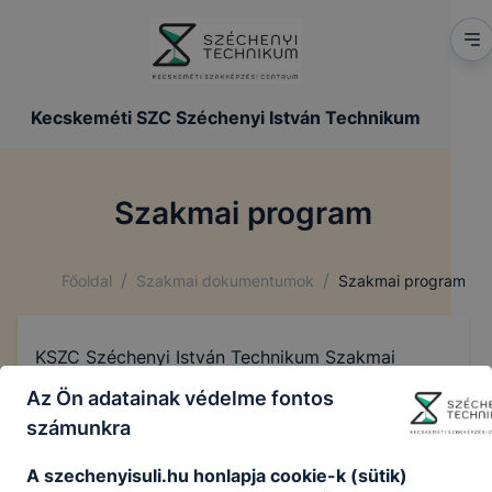
Kecskeméti SZC Széchenyi István Technikum
Szakmai program
/
/
Főoldal
Szakmai dokumentumok
Szakmai program
KSZC Széchenyi István Technikum Szakmai
Programja letölthető innen
Az Ön adatainak védelme fontos
számunkra
Széchenyi_Szakmai_program_2025.pdf
Letöltés
A szechenyisuli.hu honlapja cookie-k (sütik)