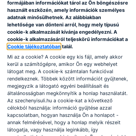
formájában információkat tárol az Ön böngészésre
használt eszközén, amely információk személyes
adatnak minősülhetnek. Az alábbiakban
lehetősége van dönteni arról, hogy mely típusú
cookie-k alkalmazását kívánja engedélyezni. A
cookie-k alkalmazásáról teljeskörű információkat a
Partnereink
Cookie tájékoztatóban
talál.
Mi az a cookie? A cookie egy kis fájl, amely akkor
kerül a számítógépre, amikor Ön egy webhelyet
látogat meg. A cookie-k számtalan funkcióval
rendelkeznek. Többek között információt gyűjtenek,
megjegyzik a látogató egyéni beállításait és
általánosságban megkönnyítik a honlap használatát.
Az szechenyisuli.hu a cookie-kat a következő
célokból használja: információ gyűjtése azzal
kapcsolatban, hogyan használja Ön a honlapot -
annak felmérésével, hogy a honlap melyik részeit
látogatja, vagy használja leginkább, így